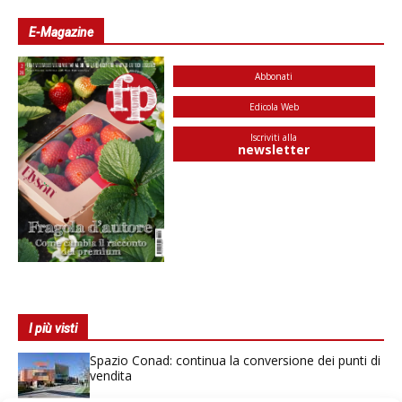
E-Magazine
Abbonati
Edicola Web
Iscriviti alla
newsletter
I più visti
Spazio Conad: continua la conversione dei punti di
vendita