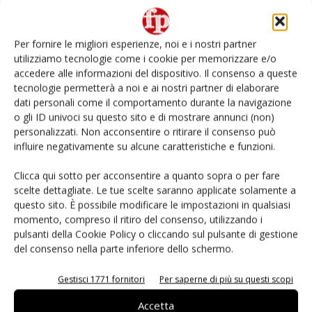
Non è una susina: è Metis… e può rivoluzionare la
categoria
Per fornire le migliori esperienze, noi e i nostri partner
utilizziamo tecnologie come i cookie per memorizzare e/o
L’ortofrutta di Extra Supermercati tra localismo e
accedere alle informazioni del dispositivo. Il consenso a queste
Ai #Repartofresh
tecnologie permetterà a noi e ai nostri partner di elaborare
dati personali come il comportamento durante la navigazione
o gli ID univoci su questo sito e di mostrare annunci (non)
Andamento prezzi ortofrutta in Italia al 27 luglio
2026
personalizzati. Non acconsentire o ritirare il consenso può
influire negativamente su alcune caratteristiche e funzioni.
Leonardo Odorizzi: “Dobbiamo creare stupore nel
Clicca qui sotto per acconsentire a quanto sopra o per fare
punto di vendita” #vocidellortofrutta
scelte dettagliate. Le tue scelte saranno applicate solamente a
questo sito. È possibile modificare le impostazioni in qualsiasi
momento, compreso il ritiro del consenso, utilizzando i
pulsanti della Cookie Policy o cliccando sul pulsante di gestione
del consenso nella parte inferiore dello schermo.
E-magazine
Gestisci 1771 fornitori
Per saperne di più su questi scopi
Accetta