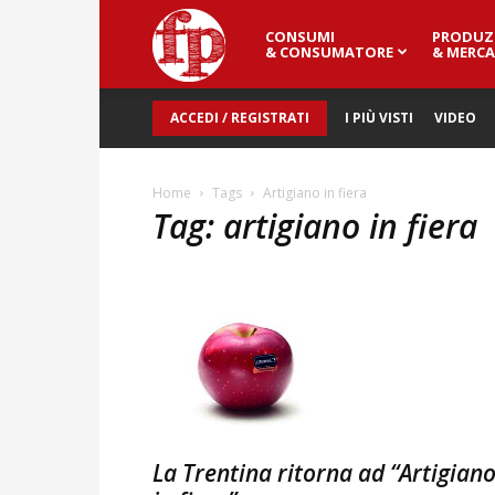
CONSUMI
PRODUZ
Fresh
& CONSUMATORE
& MERCA
ACCEDI / REGISTRATI
I PIÙ VISTI
VIDEO
Point
Home
Tags
Artigiano in fiera
Tag: artigiano in fiera
Magazine
La Trentina ritorna ad “Artigian