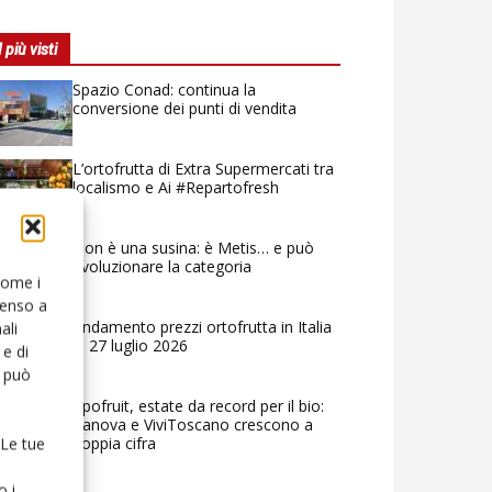
I più visti
Spazio Conad: continua la
conversione dei punti di vendita
L’ortofrutta di Extra Supermercati tra
localismo e Ai #Repartofresh
Non è una susina: è Metis… e può
rivoluzionare la categoria
 come i
senso a
Andamento prezzi ortofrutta in Italia
ali
al 27 luglio 2026
e di
o può
Apofruit, estate da record per il bio:
Canova e ViviToscano crescono a
doppia cifra
 Le tue
o i