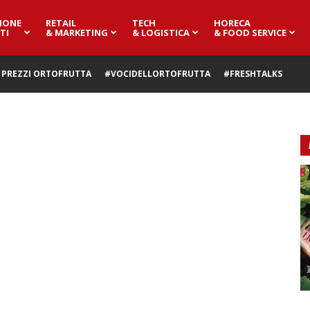
IONE
RETAIL
TECH
HORECA
TI
& MARKETING
& LOGISTICA
& FOOD SERVICE
PREZZI ORTOFRUTTA
#VOCIDELLORTOFRUTTA
#FRESHTALKS
o