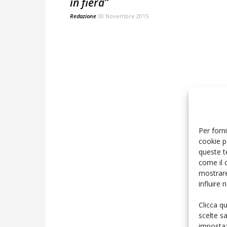
in fiera”
Redazione
30 Novembre 2015
Per forni
cookie p
queste t
come il 
mostrare
influire
Clicca q
scelte s
impostaz