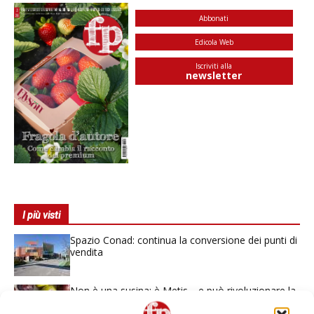
Abbonati
Edicola Web
Iscriviti alla
newsletter
I più visti
Spazio Conad: continua la conversione dei punti di
vendita
Non è una susina: è Metis… e può rivoluzionare la
categoria