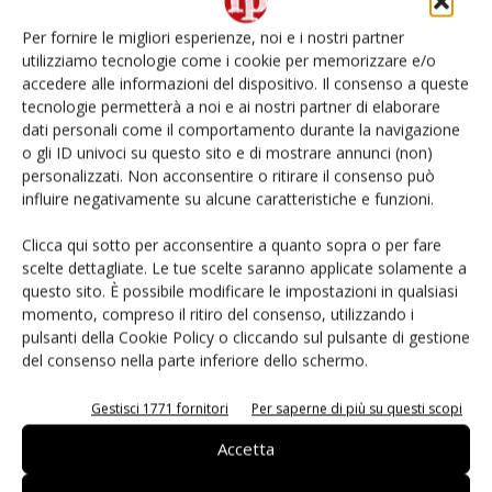
Per fornire le migliori esperienze, noi e i nostri partner
L’ortofrutta di Extra Supermercati tra localismo e
utilizziamo tecnologie come i cookie per memorizzare e/o
Ai #Repartofresh
accedere alle informazioni del dispositivo. Il consenso a queste
tecnologie permetterà a noi e ai nostri partner di elaborare
Andamento prezzi ortofrutta in Italia al 27 luglio
dati personali come il comportamento durante la navigazione
2026
o gli ID univoci su questo sito e di mostrare annunci (non)
personalizzati. Non acconsentire o ritirare il consenso può
influire negativamente su alcune caratteristiche e funzioni.
Agricola Don Camillo lancia il melone da cocktail
#vocidellortofrutta
Clicca qui sotto per acconsentire a quanto sopra o per fare
scelte dettagliate. Le tue scelte saranno applicate solamente a
questo sito. È possibile modificare le impostazioni in qualsiasi
momento, compreso il ritiro del consenso, utilizzando i
pulsanti della Cookie Policy o cliccando sul pulsante di gestione
E-magazine
del consenso nella parte inferiore dello schermo.
Gestisci 1771 fornitori
Per saperne di più su questi scopi
Accetta