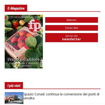
E-Magazine
Abbonati
Edicola Web
Iscriviti alla
newsletter
I più visti
Spazio Conad: continua la conversione dei punti di
vendita