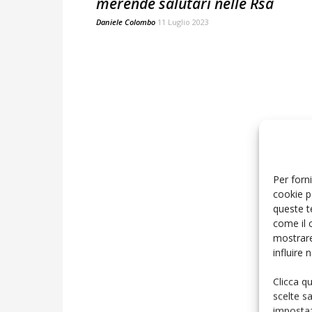
merende salutari nelle Rsa
Daniele Colombo
11 Luglio 2023
Per forni
cookie p
queste t
come il 
mostrare
influire
Clicca q
scelte s
impostaz