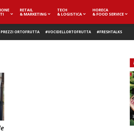
IONE
RETAIL
TECH
HORECA
TI
& MARKETING
& LOGISTICA
& FOOD SERVICE
PREZZI ORTOFRUTTA
#VOCIDELLORTOFRUTTA
#FRESHTALKS
le