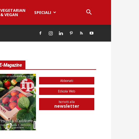
VEGETARIAN
SPECIALI
& VEGAN
E-Magazine
Abbonati
Edicola Web
Iscriviti alla
newsletter