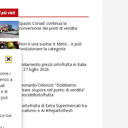
I più visti
Spazio Conad: continua la
conversione dei punti di vendita
Non è una susina: è Metis… e può
rivoluzionare la categoria
Andamento prezzi ortofrutta in Italia
al 27 luglio 2026
 come i
senso a
Leonardo Odorizzi: “Dobbiamo
ali
creare stupore nel punto di vendita”
e di
#vocidellortofrutta
o può
L’ortofrutta di Extra Supermercati tra
localismo e Ai #Repartofresh
 Le tue
o i