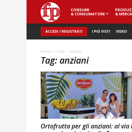
CONSUMI
PRODUZ
Fresh
& CONSUMATORE
& MERCA
ACCEDI / REGISTRATI
I PIÙ VISTI
VIDEO
Point
Home
Tags
Anziani
Tag: anziani
Magazine
Ortofrutta per gli anziani: al via 