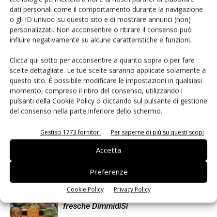
dati personali come il comportamento durante la navigazione
o gli ID univoci su questo sito e di mostrare annunci (non)
Redazione
personalizzati. Non acconsentire o ritirare il consenso può
influire negativamente su alcune caratteristiche e funzioni.
Clicca qui sotto per acconsentire a quanto sopra o per fare
scelte dettagliate. Le tue scelte saranno applicate solamente a
Articoli correlati
Di più dello stesso autore
questo sito. È possibile modificare le impostazioni in qualsiasi
momento, compreso il ritiro del consenso, utilizzando i
pulsanti della Cookie Policy o cliccando sul pulsante di gestione
Ventura festeggia 90 anni con una
del consenso nella parte inferiore dello schermo.
nuova campagna televisiva dedicata ai
BBmix
Gestisci 1773 fornitori
Per saperne di più su questi scopi
Selenella, al via una campagna
Accetta
multicanale
Preferenze
Cookie Policy
Privacy Policy
La Linea Verde, campagna per le zuppe
fresche DimmidiSì