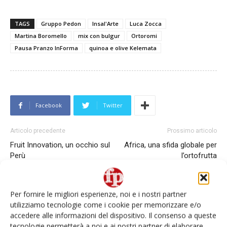
TAGS
Gruppo Pedon
Insal'Arte
Luca Zocca
Martina Boromello
mix con bulgur
Ortoromi
Pausa Pranzo InForma
quinoa e olive Kelemata
Facebook
Twitter
Articolo precedente
Prossimo articolo
Fruit Innovation, un occhio sul
Africa, una sfida globale per
Perù
l’ortofrutta
Per fornire le migliori esperienze, noi e i nostri partner
utilizziamo tecnologie come i cookie per memorizzare e/o
accedere alle informazioni del dispositivo. Il consenso a queste
tecnologie permetterà a noi e ai nostri partner di elaborare