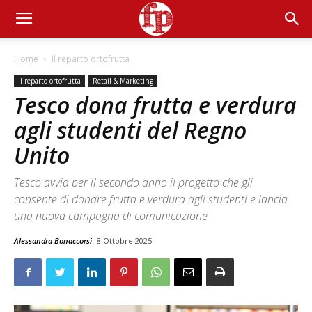
Home
Il reparto ortofrutta
Il reparto ortofrutta
Retail & Marketing
Tesco dona frutta e verdura
agli studenti del Regno
Unito
Tesco avvia per il secondo anno il progetto che gli
consente di donare frutta e verdura agli studenti e lancia
una nuova campagna di comunicazione
Alessandra Bonaccorsi
8 Ottobre 2025