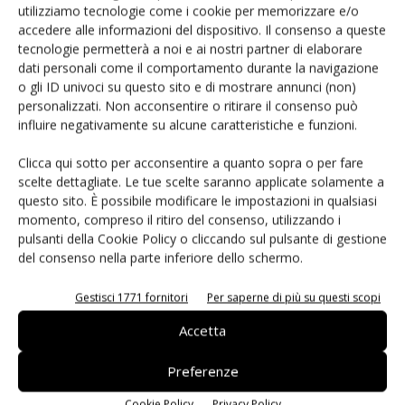
utilizziamo tecnologie come i cookie per memorizzare e/o
accedere alle informazioni del dispositivo. Il consenso a queste
tecnologie permetterà a noi e ai nostri partner di elaborare
dati personali come il comportamento durante la navigazione
Alessandra Bonaccorsi
o gli ID univoci su questo sito e di mostrare annunci (non)
personalizzati. Non acconsentire o ritirare il consenso può
Vivo e lavoro in Sicilia, terra di spiazzanti contrasti e di straordinarie virtù.
influire negativamente su alcune caratteristiche e funzioni.
La cronaca mi ha battezzato, il retail mi ha conquistato. Seguo l’evoluzione e
lo sviluppo delle insegne food e non food sul territorio. Amo libri, teatro e
Clicca qui sotto per acconsentire a quanto sopra o per fare
cinema in egual misura. E scrivo per lavoro e per passione.
scelte dettagliate. Le tue scelte saranno applicate solamente a
questo sito. È possibile modificare le impostazioni in qualsiasi
momento, compreso il ritiro del consenso, utilizzando i
pulsanti della Cookie Policy o cliccando sul pulsante di gestione
Articoli correlati
Di più dello stesso autore
del consenso nella parte inferiore dello schermo.
Despar Express (Ergon) tra sfuso
Gestisci 1771 fornitori
Per saperne di più su questi scopi
premium e ready-to-eat #Repartofresh
Accetta
Preferenze
Andamento prezzi ortofrutta in Italia al
27 luglio 2026
Cookie Policy
Privacy Policy