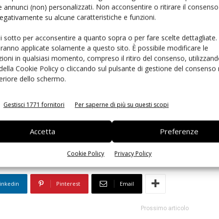
nti distintivi della grafica (nomi, foto e località di
 annunci (non) personalizzati. Non acconsentire o ritirare il consens
’insalata sia stata coltivata e confezionata a Nord o a
 negativamente su alcune caratteristiche e funzioni.
semplicità e la cura del prodotto di un tempo.
ui sotto per acconsentire a quanto sopra o per fare scelte dettagliate.
aranno applicate solamente a questo sito. È possibile modificare le
ioni in qualsiasi momento, compreso il ritiro del consenso, utilizzand
rimanere sempre informato
iscriviti alla newsletter
 della Cookie Policy o cliccando sul pulsante di gestione del consenso 
feriore dello schermo.
Gestisci 1771 fornitori
Per saperne di più su questi scopi
IV gamma
tracciabilità
Accetta
Preferenze
Cookie Policy
Privacy Policy
inkedin
Pinterest
Email
Prossimo articolo