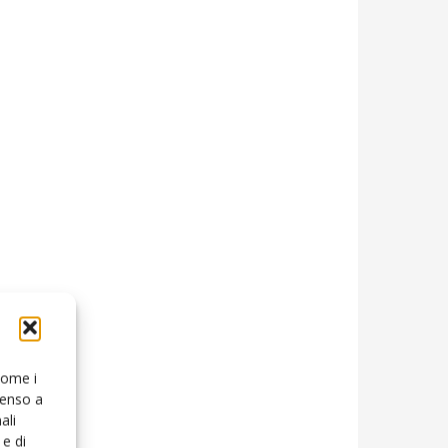
 come i
senso a
ali
e di