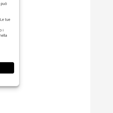
o può
 Le tue
o i
nella