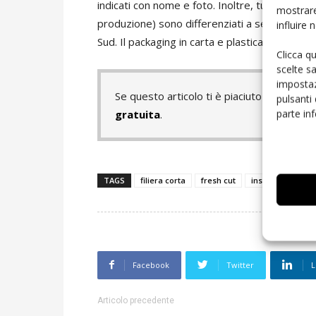
indicati con nome e foto. Inoltre, tutti gli eleme
mostrare
produzione) sono differenziati a seconda che l
influire
Sud. Il packaging in carta e plastica evoca la 
Clicca q
scelte s
impostaz
Se questo articolo ti è piaciuto e vuoi 
pulsanti
parte in
gratuita
.
TAGS
filiera corta
fresh cut
insalate in busta
Facebook
Twitter
L
Articolo precedente