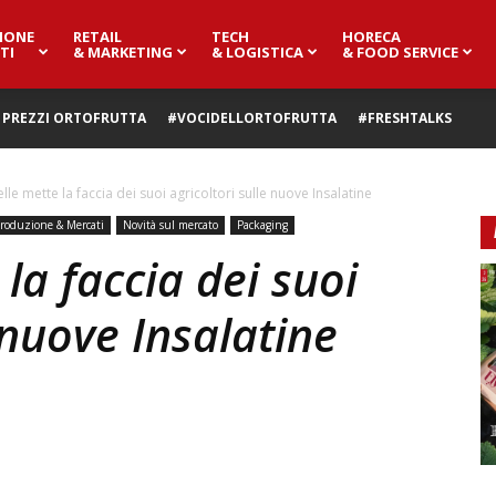
IONE
RETAIL
TECH
HORECA
TI
& MARKETING
& LOGISTICA
& FOOD SERVICE
PREZZI ORTOFRUTTA
#VOCIDELLORTOFRUTTA
#FRESHTALKS
le mette la faccia dei suoi agricoltori sulle nuove Insalatine
roduzione & Mercati
Novità sul mercato
Packaging
la faccia dei suoi
 nuove Insalatine