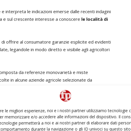
 e interpreta le indicazioni emerse dalle recenti indagini
a e sul crescente interesse a conoscere
le località di
 di offrire al consumatore garanzie esplicite ed evidenti
late, legandole in modo diretto e visibile agli agricoltori
composta da referenze monovarietà e miste
ccolte in alcune aziende agricole selezionate da
bilimenti di
San Paolo d’Argon
(Bg) e
Battipaglia
(Sa).
aggio dal campo alla tavola entro 24 ore.
lla genuinità delle nuove insalatine
è affidata a una
re le migliori esperienze, noi e i nostri partner utilizziamo tecnologie
er memorizzare e/o accedere alle informazioni del dispositivo. Il con
onfezioni, infatti, le referenze della gamma sono
ecnologie permetterà a noi e ai nostri partner di elaborare dati person
ori Bonduelle del bergamasco o del salernitano
,
comportamento durante la navigazione o gli ID univoci su questo sito 