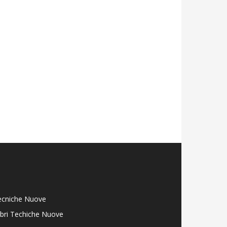
ecniche Nuove
libri Techiche Nuove