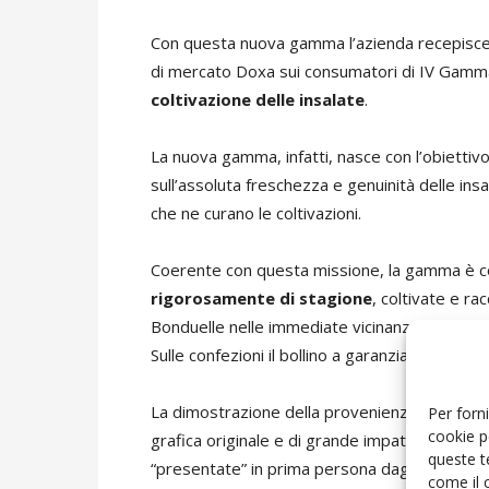
Con questa nuova gamma l’azienda
recepisce
di mercato Doxa sui consumatori di IV Gamm
coltivazione delle insalate
.
La nuova gamma, infatti, nasce con l’obiettivo
sull’assoluta freschezza e genuinità delle insa
che ne curano le coltivazioni.
Coerente con questa missione, la gamma è 
rigorosamente di stagione
, coltivate e ra
Bonduelle nelle immediate vicinanze degli sta
Sulle confezioni il bollino a garanzia del pass
La dimostrazione della provenienza certa e de
Per forni
cookie p
grafica originale e di grande impatto. Sulle c
queste t
“presentate” in prima persona dagli
agricolt
come il 