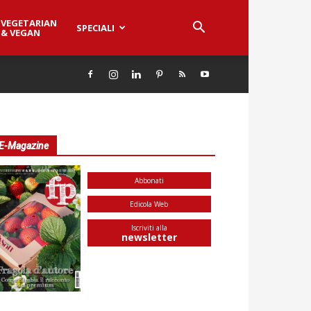
VEGETARIAN
SPECIALI
& VEGAN
E-Magazine
Abbonati
Edicola Web
Iscriviti alla
newsletter