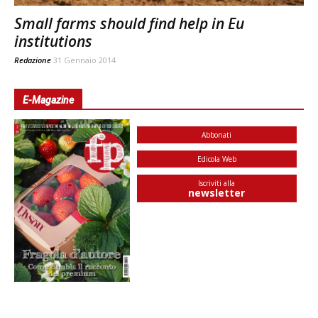
Small farms should find help in Eu
institutions
Redazione
31 Gennaio 2014
E-Magazine
Abbonati
Edicola Web
Iscriviti alla
newsletter