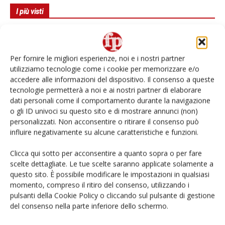
I più visti
Spazio Conad: continua la conversione dei punti di
vendita
Per fornire le migliori esperienze, noi e i nostri partner
Non è una susina: è Metis… e può rivoluzionare la
utilizziamo tecnologie come i cookie per memorizzare e/o
categoria
accedere alle informazioni del dispositivo. Il consenso a queste
tecnologie permetterà a noi e ai nostri partner di elaborare
dati personali come il comportamento durante la navigazione
L’ortofrutta di Extra Supermercati tra localismo e
Ai #Repartofresh
o gli ID univoci su questo sito e di mostrare annunci (non)
personalizzati. Non acconsentire o ritirare il consenso può
influire negativamente su alcune caratteristiche e funzioni.
Andamento prezzi ortofrutta in Italia al 27 luglio
2026
Clicca qui sotto per acconsentire a quanto sopra o per fare
scelte dettagliate. Le tue scelte saranno applicate solamente a
Leonardo Odorizzi: “Dobbiamo creare stupore nel
questo sito. È possibile modificare le impostazioni in qualsiasi
punto di vendita” #vocidellortofrutta
momento, compreso il ritiro del consenso, utilizzando i
pulsanti della Cookie Policy o cliccando sul pulsante di gestione
del consenso nella parte inferiore dello schermo.