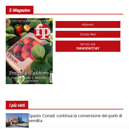
E-Magazine
Abbonati
Edicola Web
Iscriviti alla
newsletter
I più visti
Spazio Conad: continua la conversione dei punti di
vendita