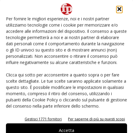
Non è una susina: è Metis… e può rivoluzionare la
categoria
Per fornire le migliori esperienze, noi e i nostri partner
utilizziamo tecnologie come i cookie per memorizzare e/o
Andamento prezzi ortofrutta in Italia al 27 luglio
accedere alle informazioni del dispositivo. Il consenso a queste
2026
tecnologie permetterà a noi e ai nostri partner di elaborare
dati personali come il comportamento durante la navigazione
o gli ID univoci su questo sito e di mostrare annunci (non)
Leonardo Odorizzi: “Dobbiamo creare stupore nel
punto di vendita” #vocidellortofrutta
personalizzati. Non acconsentire o ritirare il consenso può
influire negativamente su alcune caratteristiche e funzioni.
Known-You Seed Europa e Consorzio Dolce
Clicca qui sotto per acconsentire a quanto sopra o per fare
Passione puntano sull’innovazione del cocomero
scelte dettagliate. Le tue scelte saranno applicate solamente a
questo sito. È possibile modificare le impostazioni in qualsiasi
momento, compreso il ritiro del consenso, utilizzando i
pulsanti della Cookie Policy o cliccando sul pulsante di gestione
del consenso nella parte inferiore dello schermo.
E-magazine
Gestisci 1771 fornitori
Per saperne di più su questi scopi
Accetta