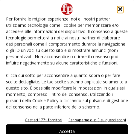
Non è una susina: è Metis… e può rivoluzionare la
categoria
Per fornire le migliori esperienze, noi e i nostri partner
utilizziamo tecnologie come i cookie per memorizzare e/o
L’ortofrutta di Extra Supermercati tra localismo e
accedere alle informazioni del dispositivo. Il consenso a queste
Ai #Repartofresh
tecnologie permetterà a noi e ai nostri partner di elaborare
dati personali come il comportamento durante la navigazione
o gli ID univoci su questo sito e di mostrare annunci (non)
Andamento prezzi ortofrutta in Italia al 27 luglio
2026
personalizzati. Non acconsentire o ritirare il consenso può
influire negativamente su alcune caratteristiche e funzioni.
Leonardo Odorizzi: “Dobbiamo creare stupore nel
Clicca qui sotto per acconsentire a quanto sopra o per fare
punto di vendita” #vocidellortofrutta
scelte dettagliate. Le tue scelte saranno applicate solamente a
questo sito. È possibile modificare le impostazioni in qualsiasi
momento, compreso il ritiro del consenso, utilizzando i
pulsanti della Cookie Policy o cliccando sul pulsante di gestione
del consenso nella parte inferiore dello schermo.
E-magazine
Gestisci 1771 fornitori
Per saperne di più su questi scopi
Accetta