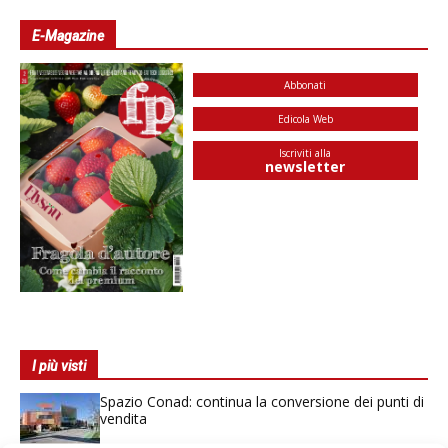
E-Magazine
Abbonati
Edicola Web
Iscriviti alla
newsletter
I più visti
Spazio Conad: continua la conversione dei punti di
vendita