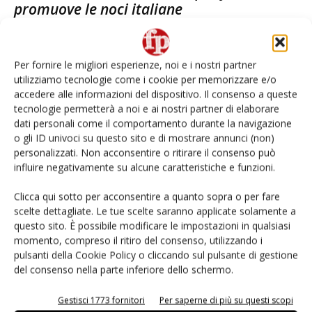
promuove le noci italiane
Francesca Baccino
2 Ottobre 2018
Per fornire le migliori esperienze, noi e i nostri partner
E-Magazine
utilizziamo tecnologie come i cookie per memorizzare e/o
accedere alle informazioni del dispositivo. Il consenso a queste
Abbonati
tecnologie permetterà a noi e ai nostri partner di elaborare
dati personali come il comportamento durante la navigazione
Edicola Web
o gli ID univoci su questo sito e di mostrare annunci (non)
Iscriviti alla
personalizzati. Non acconsentire o ritirare il consenso può
newsletter
influire negativamente su alcune caratteristiche e funzioni.
Clicca qui sotto per acconsentire a quanto sopra o per fare
scelte dettagliate. Le tue scelte saranno applicate solamente a
questo sito. È possibile modificare le impostazioni in qualsiasi
momento, compreso il ritiro del consenso, utilizzando i
pulsanti della Cookie Policy o cliccando sul pulsante di gestione
del consenso nella parte inferiore dello schermo.
I più visti
Gestisci 1773 fornitori
Per saperne di più su questi scopi