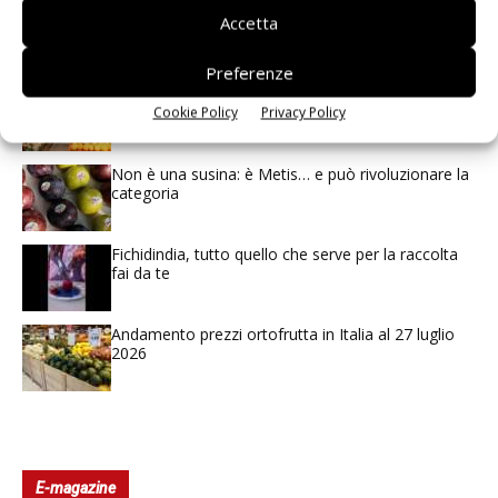
Spazio Conad: continua la conversione dei punti di
Accetta
vendita
Preferenze
L’ortofrutta di Extra Supermercati tra localismo e
Ai #Repartofresh
Cookie Policy
Privacy Policy
Non è una susina: è Metis… e può rivoluzionare la
categoria
Fichidindia, tutto quello che serve per la raccolta
fai da te
Andamento prezzi ortofrutta in Italia al 27 luglio
2026
E-magazine