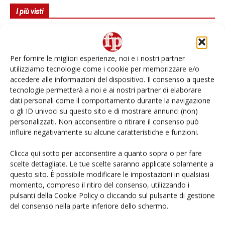
I più visti
Spazio Conad: continua la conversione dei punti di
vendita
Per fornire le migliori esperienze, noi e i nostri partner
Non è una susina: è Metis… e può rivoluzionare la
utilizziamo tecnologie come i cookie per memorizzare e/o
categoria
accedere alle informazioni del dispositivo. Il consenso a queste
tecnologie permetterà a noi e ai nostri partner di elaborare
dati personali come il comportamento durante la navigazione
L’ortofrutta di Extra Supermercati tra localismo e
Ai #Repartofresh
o gli ID univoci su questo sito e di mostrare annunci (non)
personalizzati. Non acconsentire o ritirare il consenso può
influire negativamente su alcune caratteristiche e funzioni.
Andamento prezzi ortofrutta in Italia al 27 luglio
2026
Clicca qui sotto per acconsentire a quanto sopra o per fare
scelte dettagliate. Le tue scelte saranno applicate solamente a
Leonardo Odorizzi: “Dobbiamo creare stupore nel
questo sito. È possibile modificare le impostazioni in qualsiasi
punto di vendita” #vocidellortofrutta
momento, compreso il ritiro del consenso, utilizzando i
pulsanti della Cookie Policy o cliccando sul pulsante di gestione
del consenso nella parte inferiore dello schermo.