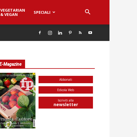
VEGETARIAN
SPECIALI
& VEGAN
E-Magazine
Abbonati
Edicola Web
Iscriviti alla
newsletter