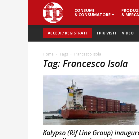
CONSUMI
PRODUZ
Fresh
& CONSUMATORE
& MERCA
ACCEDI / REGISTRATI
I PIÙ VISTI
VIDEO
Point
Home
Tags
Francesco Isola
Tag: Francesco Isola
Magazine
Kalypso (Rif Line Group) inaugur