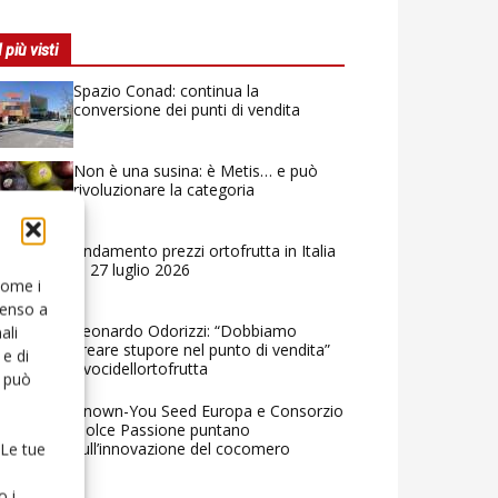
I più visti
Spazio Conad: continua la
conversione dei punti di vendita
Non è una susina: è Metis… e può
rivoluzionare la categoria
Andamento prezzi ortofrutta in Italia
al 27 luglio 2026
 come i
senso a
Leonardo Odorizzi: “Dobbiamo
ali
creare stupore nel punto di vendita”
e di
#vocidellortofrutta
o può
Known-You Seed Europa e Consorzio
Dolce Passione puntano
sull’innovazione del cocomero
 Le tue
o i