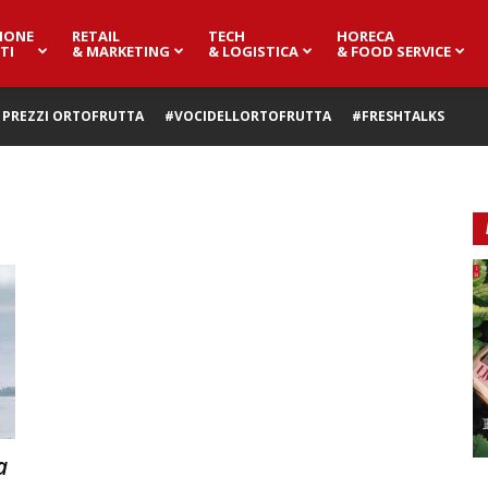
IONE
RETAIL
TECH
HORECA
TI
& MARKETING
& LOGISTICA
& FOOD SERVICE
PREZZI ORTOFRUTTA
#VOCIDELLORTOFRUTTA
#FRESHTALKS
a