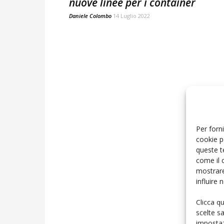
nuove linee per i container
Daniele Colombo
14 Luglio 2022
Per forni
cookie p
queste t
come il 
mostrare
influire
Clicca q
scelte s
impostaz