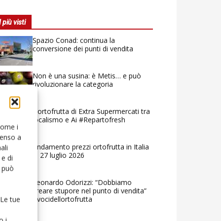
I più visti
Spazio Conad: continua la
conversione dei punti di vendita
Non è una susina: è Metis… e può
rivoluzionare la categoria
L’ortofrutta di Extra Supermercati tra
localismo e Ai #Repartofresh
 come i
senso a
Andamento prezzi ortofrutta in Italia
ali
al 27 luglio 2026
e di
o può
Leonardo Odorizzi: “Dobbiamo
creare stupore nel punto di vendita”
#vocidellortofrutta
 Le tue
o i