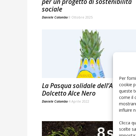
per un progetto di sostenibilità
sociale
Daniele Colombo
8 Ottobre 2025
Per forni
La Pasqua solidale dell’Ananas
cookie p
queste t
Dolcetto Alce Nero
come il 
Daniele Colombo
4 Aprile 2022
mostrare
influire
Clicca q
scelte s
impostaz