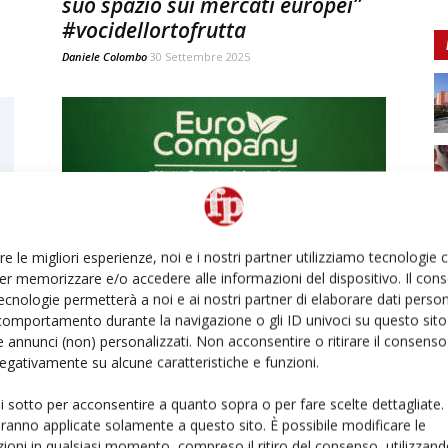
suo spazio sui mercati europei”
#vocidellortofrutta
Daniele Colombo
30 Settembre 2025
re le migliori esperienze, noi e i nostri partner utilizziamo tecnologie
Euro Company, scelta etica unica
er memorizzare e/o accedere alle informazioni del dispositivo. Il con
ecnologie permetterà a noi e ai nostri partner di elaborare dati person
via per dare valore
comportamento durante la navigazione o gli ID univoci su questo sito 
#vocidellortofrutta
 annunci (non) personalizzati. Non acconsentire o ritirare il consens
Daniele Colombo
7 Giugno 2021
 negativamente su alcune caratteristiche e funzioni.
ui sotto per acconsentire a quanto sopra o per fare scelte dettagliate.
aranno applicate solamente a questo sito. È possibile modificare le
ioni in qualsiasi momento, compreso il ritiro del consenso, utilizzand