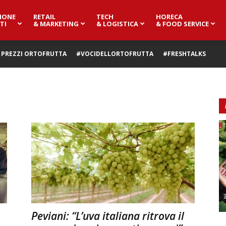
IONE
RETAIL
TECH
HORECA
TI
& MARKETING
& LOGISTICA
& FOOD SERVICE
PREZZI ORTOFRUTTA
#VOCIDELLORTOFRUTTA
#FRESHTALKS
Peviani: “L’uva italiana ritrova il