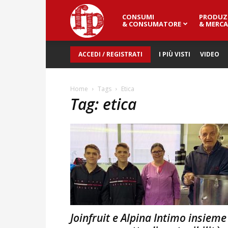
CONSUMI
PRODUZ
Fresh
& CONSUMATORE
& MERCA
ACCEDI / REGISTRATI
I PIÙ VISTI
VIDEO
Point
Home
Tags
Etica
Tag: etica
Magazine
Joinfruit e Alpina Intimo insieme