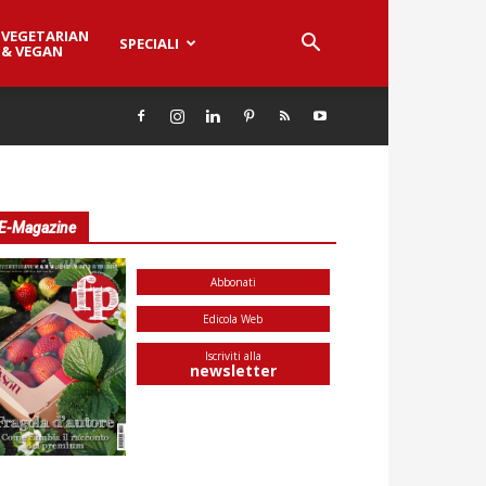
VEGETARIAN
SPECIALI
& VEGAN
E-Magazine
Abbonati
Edicola Web
Iscriviti alla
newsletter