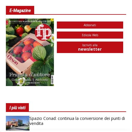
E-Magazine
Abbonati
Edicola Web
Iscriviti alla
newsletter
I più visti
Spazio Conad: continua la conversione dei punti di
vendita