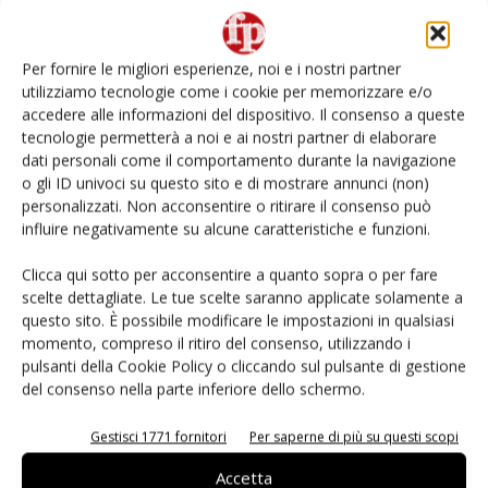
Non è una susina: è Metis… e può rivoluzionare la
categoria
Per fornire le migliori esperienze, noi e i nostri partner
utilizziamo tecnologie come i cookie per memorizzare e/o
L’ortofrutta di Extra Supermercati tra localismo e
accedere alle informazioni del dispositivo. Il consenso a queste
Ai #Repartofresh
tecnologie permetterà a noi e ai nostri partner di elaborare
dati personali come il comportamento durante la navigazione
o gli ID univoci su questo sito e di mostrare annunci (non)
Andamento prezzi ortofrutta in Italia al 27 luglio
2026
personalizzati. Non acconsentire o ritirare il consenso può
influire negativamente su alcune caratteristiche e funzioni.
Leonardo Odorizzi: “Dobbiamo creare stupore nel
Clicca qui sotto per acconsentire a quanto sopra o per fare
punto di vendita” #vocidellortofrutta
scelte dettagliate. Le tue scelte saranno applicate solamente a
questo sito. È possibile modificare le impostazioni in qualsiasi
momento, compreso il ritiro del consenso, utilizzando i
pulsanti della Cookie Policy o cliccando sul pulsante di gestione
del consenso nella parte inferiore dello schermo.
E-magazine
Gestisci 1771 fornitori
Per saperne di più su questi scopi
Accetta