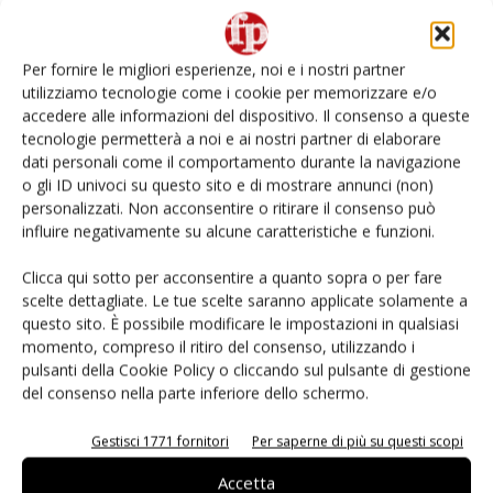
Non è una susina: è Metis… e può rivoluzionare la
categoria
Per fornire le migliori esperienze, noi e i nostri partner
utilizziamo tecnologie come i cookie per memorizzare e/o
L’ortofrutta di Extra Supermercati tra localismo e
accedere alle informazioni del dispositivo. Il consenso a queste
Ai #Repartofresh
tecnologie permetterà a noi e ai nostri partner di elaborare
dati personali come il comportamento durante la navigazione
o gli ID univoci su questo sito e di mostrare annunci (non)
Andamento prezzi ortofrutta in Italia al 27 luglio
2026
personalizzati. Non acconsentire o ritirare il consenso può
influire negativamente su alcune caratteristiche e funzioni.
Leonardo Odorizzi: “Dobbiamo creare stupore nel
Clicca qui sotto per acconsentire a quanto sopra o per fare
punto di vendita” #vocidellortofrutta
scelte dettagliate. Le tue scelte saranno applicate solamente a
questo sito. È possibile modificare le impostazioni in qualsiasi
momento, compreso il ritiro del consenso, utilizzando i
pulsanti della Cookie Policy o cliccando sul pulsante di gestione
del consenso nella parte inferiore dello schermo.
E-magazine
Gestisci 1771 fornitori
Per saperne di più su questi scopi
Accetta