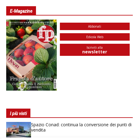
E-Magazine
Abbonati
Edicola Web
Iscriviti alla
newsletter
I più visti
Spazio Conad: continua la conversione dei punti di
vendita