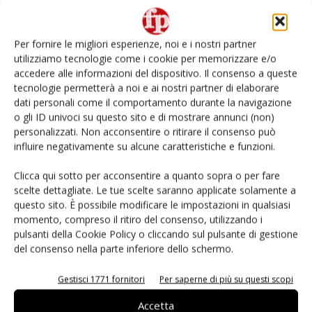
Non è una susina: è Metis… e può rivoluzionare la
categoria
Per fornire le migliori esperienze, noi e i nostri partner
utilizziamo tecnologie come i cookie per memorizzare e/o
L’ortofrutta di Extra Supermercati tra localismo e
accedere alle informazioni del dispositivo. Il consenso a queste
Ai #Repartofresh
tecnologie permetterà a noi e ai nostri partner di elaborare
dati personali come il comportamento durante la navigazione
o gli ID univoci su questo sito e di mostrare annunci (non)
Andamento prezzi ortofrutta in Italia al 27 luglio
2026
personalizzati. Non acconsentire o ritirare il consenso può
influire negativamente su alcune caratteristiche e funzioni.
Leonardo Odorizzi: “Dobbiamo creare stupore nel
Clicca qui sotto per acconsentire a quanto sopra o per fare
punto di vendita” #vocidellortofrutta
scelte dettagliate. Le tue scelte saranno applicate solamente a
questo sito. È possibile modificare le impostazioni in qualsiasi
momento, compreso il ritiro del consenso, utilizzando i
pulsanti della Cookie Policy o cliccando sul pulsante di gestione
del consenso nella parte inferiore dello schermo.
E-magazine
Gestisci 1771 fornitori
Per saperne di più su questi scopi
Accetta