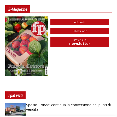
E-Magazine
Abbonati
Edicola Web
Iscriviti alla
newsletter
I più visti
Spazio Conad: continua la conversione dei punti di
vendita