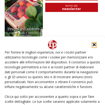
Iscriviti alla
newsletter
Per fornire le migliori esperienze, noi e i nostri partner
I più visti
utilizziamo tecnologie come i cookie per memorizzare e/o
accedere alle informazioni del dispositivo. Il consenso a queste
Spazio Conad: continua la conversione dei punti di
tecnologie permetterà a noi e ai nostri partner di elaborare
vendita
dati personali come il comportamento durante la navigazione
o gli ID univoci su questo sito e di mostrare annunci (non)
Non è una susina: è Metis… e può rivoluzionare la
personalizzati. Non acconsentire o ritirare il consenso può
categoria
influire negativamente su alcune caratteristiche e funzioni.
Clicca qui sotto per acconsentire a quanto sopra o per fare
L’ortofrutta di Extra Supermercati tra localismo e
scelte dettagliate. Le tue scelte saranno applicate solamente a
Ai #Repartofresh