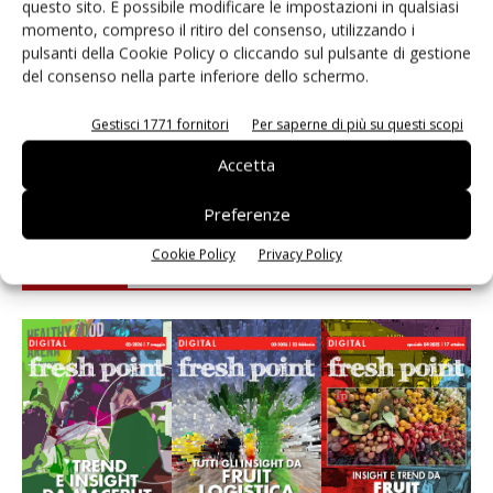
questo sito. È possibile modificare le impostazioni in qualsiasi
momento, compreso il ritiro del consenso, utilizzando i
Andamento prezzi ortofrutta in Italia al 27 luglio
pulsanti della Cookie Policy o cliccando sul pulsante di gestione
2026
del consenso nella parte inferiore dello schermo.
Leonardo Odorizzi: “Dobbiamo creare stupore nel
Gestisci 1771 fornitori
Per saperne di più su questi scopi
punto di vendita” #vocidellortofrutta
Accetta
Preferenze
Cookie Policy
Privacy Policy
E-magazine