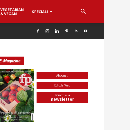
VEGETARIAN
SPECIALI
& VEGAN
E-Magazine
Abbonati
Edicola Web
Iscriviti alla
newsletter