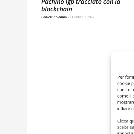
Pachino Igp tracciato con la
blockchain
Daniele Colombo
23 Febbraio 2022
Per forni
cookie p
queste t
come il 
mostrare
influire
Clicca q
scelte s
impostaz