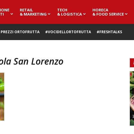
IONE
RETAIL
TECH
HORECA
TI
& MARKETING
& LOGISTICA
& FOOD SERVICE
PREZZI ORTOFRUTTA
#VOCIDELLORTOFRUTTA
#FRESHTALKS
cola San Lorenzo