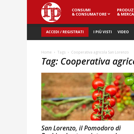
CONSUMI
PRODUZ
Fresh
& CONSUMATORE
& MERCA
ACCEDI / REGISTRATI
I PIÙ VISTI
VIDEO
Point
Home
Tags
Cooperativa agricola San Lorenzo
Tag: Cooperativa agri
Magazine
San Lorenzo, il Pomodoro di