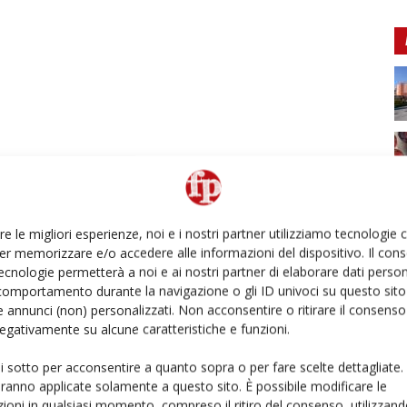
re le migliori esperienze, noi e i nostri partner utilizziamo tecnologie
er memorizzare e/o accedere alle informazioni del dispositivo. Il con
ecnologie permetterà a noi e ai nostri partner di elaborare dati person
comportamento durante la navigazione o gli ID univoci su questo sito 
 annunci (non) personalizzati. Non acconsentire o ritirare il consens
 negativamente su alcune caratteristiche e funzioni.
ui sotto per acconsentire a quanto sopra o per fare scelte dettagliate.
aranno applicate solamente a questo sito. È possibile modificare le
ioni in qualsiasi momento, compreso il ritiro del consenso, utilizzand