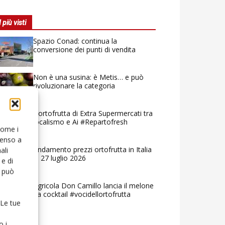
I più visti
Spazio Conad: continua la
conversione dei punti di vendita
Non è una susina: è Metis… e può
rivoluzionare la categoria
L’ortofrutta di Extra Supermercati tra
localismo e Ai #Repartofresh
 come i
senso a
Andamento prezzi ortofrutta in Italia
ali
al 27 luglio 2026
e di
o può
Agricola Don Camillo lancia il melone
da cocktail #vocidellortofrutta
 Le tue
o i