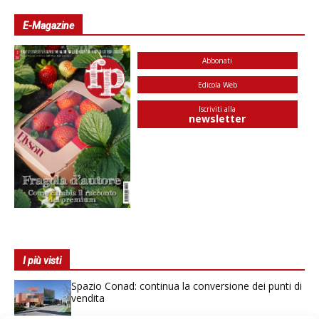
E-Magazine
Abbonati
Edicola Web
Iscriviti alla
newsletter
I più visti
Spazio Conad: continua la conversione dei punti di
vendita