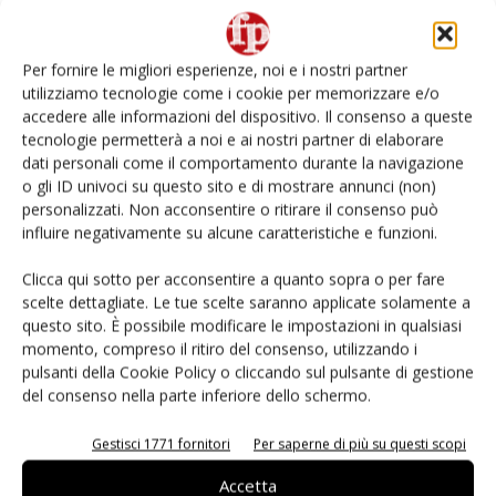
Non è una susina: è Metis… e può rivoluzionare la
categoria
Per fornire le migliori esperienze, noi e i nostri partner
utilizziamo tecnologie come i cookie per memorizzare e/o
Andamento prezzi ortofrutta in Italia al 27 luglio
accedere alle informazioni del dispositivo. Il consenso a queste
2026
tecnologie permetterà a noi e ai nostri partner di elaborare
dati personali come il comportamento durante la navigazione
o gli ID univoci su questo sito e di mostrare annunci (non)
Leonardo Odorizzi: “Dobbiamo creare stupore nel
punto di vendita” #vocidellortofrutta
personalizzati. Non acconsentire o ritirare il consenso può
influire negativamente su alcune caratteristiche e funzioni.
Known-You Seed Europa e Consorzio Dolce
Clicca qui sotto per acconsentire a quanto sopra o per fare
Passione puntano sull’innovazione del cocomero
scelte dettagliate. Le tue scelte saranno applicate solamente a
questo sito. È possibile modificare le impostazioni in qualsiasi
momento, compreso il ritiro del consenso, utilizzando i
pulsanti della Cookie Policy o cliccando sul pulsante di gestione
del consenso nella parte inferiore dello schermo.
E-magazine
Gestisci 1771 fornitori
Per saperne di più su questi scopi
Accetta