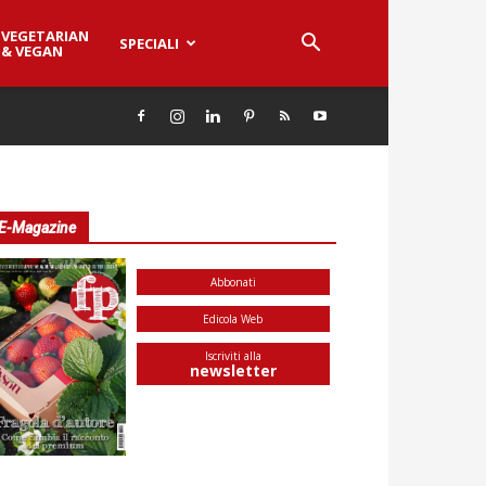
VEGETARIAN
SPECIALI
& VEGAN
E-Magazine
Abbonati
Edicola Web
Iscriviti alla
newsletter