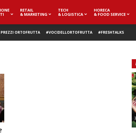
IONE
RETAIL
TECH
HORECA
TI
& MARKETING
& LOGISTICA
& FOOD SERVICE
PREZZI ORTOFRUTTA
#VOCIDELLORTOFRUTTA
#FRESHTALKS
e