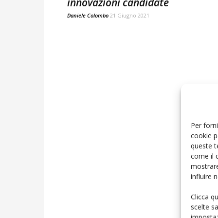
innovazioni candidate
Daniele Colombo
21 Giugno 2021
Per forni
cookie p
queste t
come il 
mostrare
influire
Clicca q
scelte s
impostaz