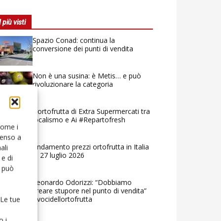
I più visti
Spazio Conad: continua la
conversione dei punti di vendita
Non è una susina: è Metis… e può
rivoluzionare la categoria
L’ortofrutta di Extra Supermercati tra
localismo e Ai #Repartofresh
 come i
senso a
Andamento prezzi ortofrutta in Italia
ali
al 27 luglio 2026
e di
o può
Leonardo Odorizzi: “Dobbiamo
creare stupore nel punto di vendita”
#vocidellortofrutta
 Le tue
o i