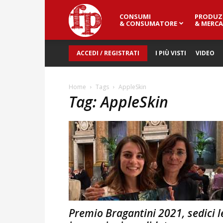
CONSUMI
PRODUZ
Fresh
& CONSUMATORE
& MERCA
ACCEDI / REGISTRATI
I PIÙ VISTI
VIDEO
Point
Home
Tags
AppleSkin
Tag: AppleSkin
Magazine
Premio Bragantini 2021, sedici l