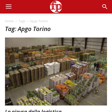
Home
Tags
Apgo Torino
Tag: Apgo Torino
La piovra della logistica