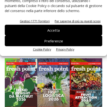
momento, compreso il ritiro del consenso, utilizzando i
2026
pulsanti della Cookie Policy o cliccando sul pulsante di gestione
del consenso nella parte inferiore dello schermo.
Leonardo Odorizzi: “Dobbiamo creare stupore nel
punto di vendita” #vocidellortofrutta
Gestisci 1771 fornitori
Per saperne di più su questi scopi
Accetta
Preferenze
E-magazine
Cookie Policy
Privacy Policy