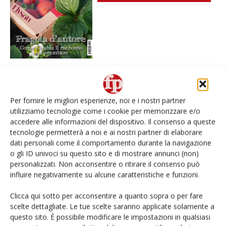
I più visti
Per fornire le migliori esperienze, noi e i nostri partner
utilizziamo tecnologie come i cookie per memorizzare e/o
Spazio Conad: continua la conversione dei punti di
accedere alle informazioni del dispositivo. Il consenso a queste
vendita
tecnologie permetterà a noi e ai nostri partner di elaborare
dati personali come il comportamento durante la navigazione
Non è una susina: è Metis… e può rivoluzionare la
o gli ID univoci su questo sito e di mostrare annunci (non)
categoria
personalizzati. Non acconsentire o ritirare il consenso può
influire negativamente su alcune caratteristiche e funzioni.
L’ortofrutta di Extra Supermercati tra localismo e
Ai #Repartofresh
Clicca qui sotto per acconsentire a quanto sopra o per fare
scelte dettagliate. Le tue scelte saranno applicate solamente a
questo sito. È possibile modificare le impostazioni in qualsiasi
Andamento prezzi ortofrutta in Italia al 27 luglio