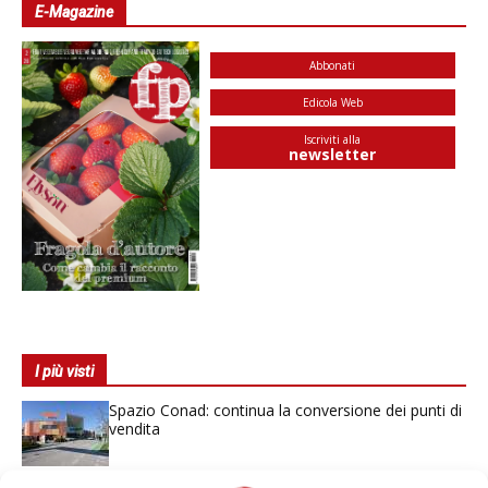
E-Magazine
Abbonati
Edicola Web
Iscriviti alla
newsletter
I più visti
Spazio Conad: continua la conversione dei punti di
vendita