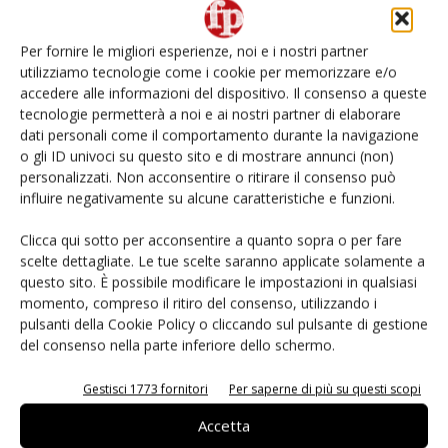
L’ortofrutta di Extra Supermercati tra localismo e
Ai #Repartofresh
Per fornire le migliori esperienze, noi e i nostri partner
utilizziamo tecnologie come i cookie per memorizzare e/o
Non è una susina: è Metis… e può rivoluzionare la
categoria
accedere alle informazioni del dispositivo. Il consenso a queste
tecnologie permetterà a noi e ai nostri partner di elaborare
dati personali come il comportamento durante la navigazione
Fichidindia, tutto quello che serve per la raccolta
o gli ID univoci su questo sito e di mostrare annunci (non)
fai da te
personalizzati. Non acconsentire o ritirare il consenso può
influire negativamente su alcune caratteristiche e funzioni.
Andamento prezzi ortofrutta in Italia al 27 luglio
2026
Clicca qui sotto per acconsentire a quanto sopra o per fare
scelte dettagliate. Le tue scelte saranno applicate solamente a
questo sito. È possibile modificare le impostazioni in qualsiasi
momento, compreso il ritiro del consenso, utilizzando i
pulsanti della Cookie Policy o cliccando sul pulsante di gestione
del consenso nella parte inferiore dello schermo.
E-magazine
Gestisci 1773 fornitori
Per saperne di più su questi scopi
Accetta