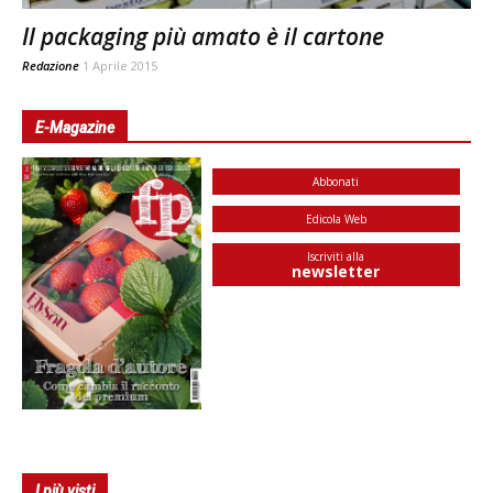
Il packaging più amato è il cartone
Redazione
1 Aprile 2015
E-Magazine
Abbonati
Edicola Web
Iscriviti alla
newsletter
I più visti