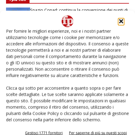
Spazio Conad: continua la conversione dei punti di
vendita
Per fornire le migliori esperienze, noi e i nostri partner
Non è una susina: è Metis… e può rivoluzionare la
categoria
utilizziamo tecnologie come i cookie per memorizzare e/o
accedere alle informazioni del dispositivo. Il consenso a queste
tecnologie permetterà a noi e ai nostri partner di elaborare
L’ortofrutta di Extra Supermercati tra localismo e
dati personali come il comportamento durante la navigazione
Ai #Repartofresh
o gli ID univoci su questo sito e di mostrare annunci (non)
personalizzati. Non acconsentire o ritirare il consenso può
Andamento prezzi ortofrutta in Italia al 27 luglio
influire negativamente su alcune caratteristiche e funzioni.
2026
Clicca qui sotto per acconsentire a quanto sopra o per fare
scelte dettagliate. Le tue scelte saranno applicate solamente a
Leonardo Odorizzi: “Dobbiamo creare stupore nel
questo sito. È possibile modificare le impostazioni in qualsiasi
punto di vendita” #vocidellortofrutta
momento, compreso il ritiro del consenso, utilizzando i
pulsanti della Cookie Policy o cliccando sul pulsante di gestione
del consenso nella parte inferiore dello schermo.
Gestisci 1771 fornitori
Per saperne di più su questi scopi