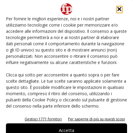
Non è una susina: è Metis… e può rivoluzionare la
categoria
Per fornire le migliori esperienze, noi e i nostri partner
utilizziamo tecnologie come i cookie per memorizzare e/o
L’ortofrutta di Extra Supermercati tra localismo e
accedere alle informazioni del dispositivo. Il consenso a queste
Ai #Repartofresh
tecnologie permetterà a noi e ai nostri partner di elaborare
dati personali come il comportamento durante la navigazione
o gli ID univoci su questo sito e di mostrare annunci (non)
Andamento prezzi ortofrutta in Italia al 27 luglio
2026
personalizzati. Non acconsentire o ritirare il consenso può
influire negativamente su alcune caratteristiche e funzioni.
Leonardo Odorizzi: “Dobbiamo creare stupore nel
Clicca qui sotto per acconsentire a quanto sopra o per fare
punto di vendita” #vocidellortofrutta
scelte dettagliate. Le tue scelte saranno applicate solamente a
questo sito. È possibile modificare le impostazioni in qualsiasi
momento, compreso il ritiro del consenso, utilizzando i
pulsanti della Cookie Policy o cliccando sul pulsante di gestione
del consenso nella parte inferiore dello schermo.
E-magazine
Gestisci 1771 fornitori
Per saperne di più su questi scopi
Accetta