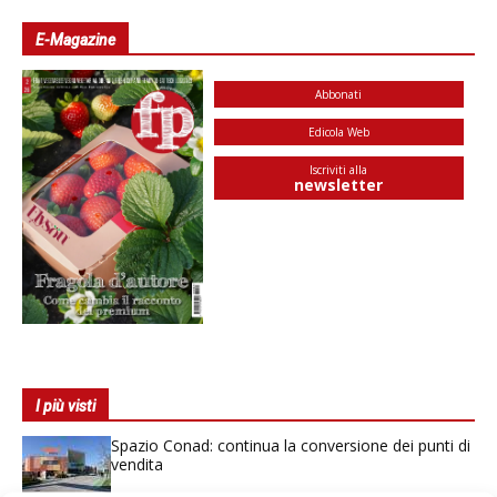
E-Magazine
Abbonati
Edicola Web
Iscriviti alla
newsletter
I più visti
Spazio Conad: continua la conversione dei punti di
vendita