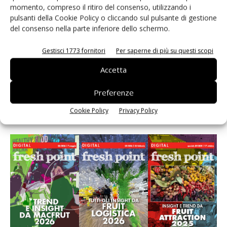
momento, compreso il ritiro del consenso, utilizzando i
Fichidindia, tutto quello che serve per la raccolta
fai da te
pulsanti della Cookie Policy o cliccando sul pulsante di gestione
del consenso nella parte inferiore dello schermo.
Andamento prezzi ortofrutta in Italia al 27 luglio
Gestisci 1773 fornitori
Per saperne di più su questi scopi
2026
Accetta
Preferenze
Cookie Policy
Privacy Policy
E-magazine