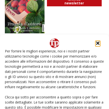
newsletter
Per fornire le migliori esperienze, noi e i nostri partner
I più visti
utilizziamo tecnologie come i cookie per memorizzare e/o
Spazio Conad: continua la conversione dei punti di
accedere alle informazioni del dispositivo. Il consenso a queste
vendita
tecnologie permetterà a noi e ai nostri partner di elaborare
dati personali come il comportamento durante la navigazione
o gli ID univoci su questo sito e di mostrare annunci (non)
L’ortofrutta di Extra Supermercati tra localismo e
Ai #Repartofresh
personalizzati. Non acconsentire o ritirare il consenso può
influire negativamente su alcune caratteristiche e funzioni.
Non è una susina: è Metis… e può rivoluzionare la
Clicca qui sotto per acconsentire a quanto sopra o per fare
categoria
scelte dettagliate. Le tue scelte saranno applicate solamente a
questo sito. È possibile modificare le impostazioni in qualsiasi