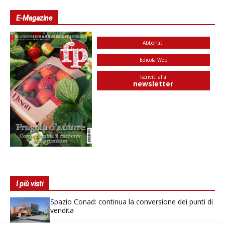
E-Magazine
Abbonati
Edicola Web
Iscriviti alla
newsletter
I più visti
Spazio Conad: continua la conversione dei punti di
vendita