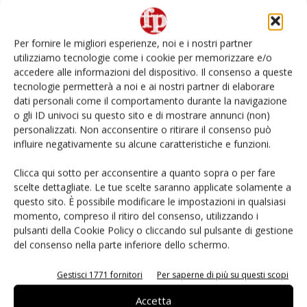
Non è una susina: è Metis… e può rivoluzionare la
categoria
Per fornire le migliori esperienze, noi e i nostri partner
utilizziamo tecnologie come i cookie per memorizzare e/o
Andamento prezzi ortofrutta in Italia al 27 luglio
accedere alle informazioni del dispositivo. Il consenso a queste
2026
tecnologie permetterà a noi e ai nostri partner di elaborare
dati personali come il comportamento durante la navigazione
o gli ID univoci su questo sito e di mostrare annunci (non)
Leonardo Odorizzi: “Dobbiamo creare stupore nel
punto di vendita” #vocidellortofrutta
personalizzati. Non acconsentire o ritirare il consenso può
influire negativamente su alcune caratteristiche e funzioni.
Known-You Seed Europa e Consorzio Dolce
Clicca qui sotto per acconsentire a quanto sopra o per fare
Passione puntano sull’innovazione del cocomero
scelte dettagliate. Le tue scelte saranno applicate solamente a
questo sito. È possibile modificare le impostazioni in qualsiasi
momento, compreso il ritiro del consenso, utilizzando i
pulsanti della Cookie Policy o cliccando sul pulsante di gestione
del consenso nella parte inferiore dello schermo.
E-magazine
Gestisci 1771 fornitori
Per saperne di più su questi scopi
Accetta