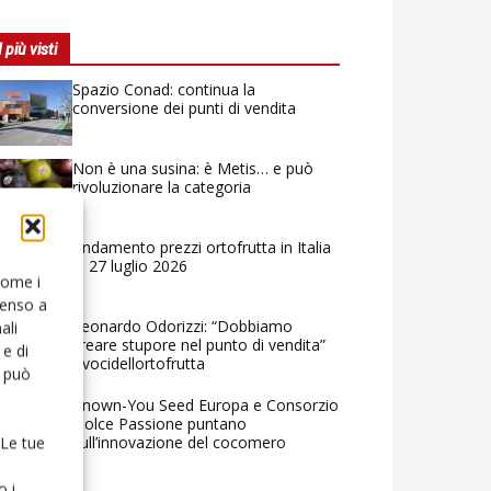
I più visti
Spazio Conad: continua la
conversione dei punti di vendita
Non è una susina: è Metis… e può
rivoluzionare la categoria
Andamento prezzi ortofrutta in Italia
al 27 luglio 2026
 come i
senso a
Leonardo Odorizzi: “Dobbiamo
ali
creare stupore nel punto di vendita”
e di
#vocidellortofrutta
o può
Known-You Seed Europa e Consorzio
Dolce Passione puntano
sull’innovazione del cocomero
 Le tue
o i