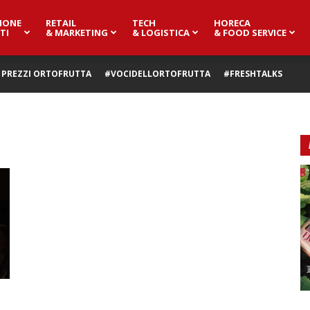
IONE
RETAIL
TECH
HORECA
TI
& MARKETING
& LOGISTICA
& FOOD SERVICE
PREZZI ORTOFRUTTA
#VOCIDELLORTOFRUTTA
#FRESHTALKS