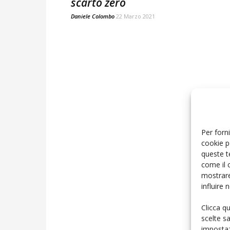
scarto zero
Daniele Colombo
22 Marzo 2021
Per forni
cookie p
queste t
come il 
mostrare
influire
Clicca q
scelte s
impostaz