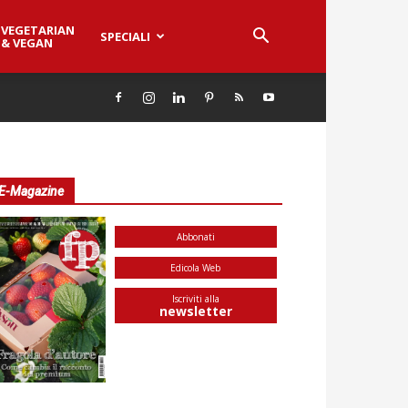
VEGETARIAN
SPECIALI
& VEGAN
E-Magazine
Abbonati
Edicola Web
Iscriviti alla
newsletter