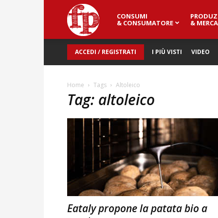
CONSUMI
PRODUZ
Fresh
& CONSUMATORE
& MERCA
ACCEDI / REGISTRATI
I PIÙ VISTI
VIDEO
Point
Home
Tags
Altoleico
Tag: altoleico
Magazine
Eataly propone la patata bio a