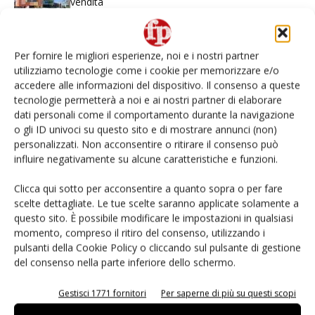
vendita
L’ortofrutta di Extra Supermercati tra localismo e
Ai #Repartofresh
Per fornire le migliori esperienze, noi e i nostri partner
utilizziamo tecnologie come i cookie per memorizzare e/o
accedere alle informazioni del dispositivo. Il consenso a queste
Non è una susina: è Metis… e può rivoluzionare la
tecnologie permetterà a noi e ai nostri partner di elaborare
categoria
dati personali come il comportamento durante la navigazione
o gli ID univoci su questo sito e di mostrare annunci (non)
Andamento prezzi ortofrutta in Italia al 27 luglio
personalizzati. Non acconsentire o ritirare il consenso può
2026
influire negativamente su alcune caratteristiche e funzioni.
Clicca qui sotto per acconsentire a quanto sopra o per fare
Leonardo Odorizzi: “Dobbiamo creare stupore nel
scelte dettagliate. Le tue scelte saranno applicate solamente a
punto di vendita” #vocidellortofrutta
questo sito. È possibile modificare le impostazioni in qualsiasi
momento, compreso il ritiro del consenso, utilizzando i
pulsanti della Cookie Policy o cliccando sul pulsante di gestione
del consenso nella parte inferiore dello schermo.
E-magazine
Gestisci 1771 fornitori
Per saperne di più su questi scopi