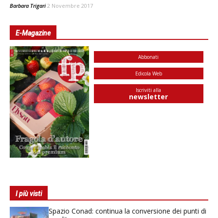
Barbara Trigari
2 Novembre 2017
E-Magazine
Abbonati
Edicola Web
Iscriviti alla
newsletter
I più visti
Spazio Conad: continua la conversione dei punti di