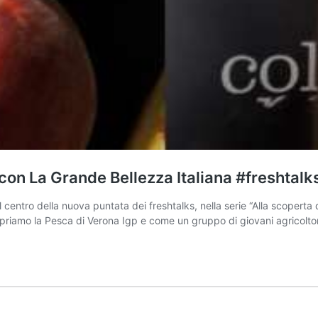
con La Grande Bellezza Italiana #freshtalk
l centro della nuova puntata dei freshtalks, nella serie “Alla scoperta 
opriamo la Pesca di Verona Igp e come un gruppo di giovani agricoltor