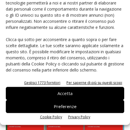
Apofruit, estate da record per il bio: Canova e
tecnologie permetterà a noi e ai nostri partner di elaborare
ViviToscano crescono a doppia cifra
dati personali come il comportamento durante la navigazione
o gli ID univoci su questo sito e di mostrare annunci (non)
personalizzati. Non acconsentire o ritirare il consenso può
influire negativamente su alcune caratteristiche e funzioni.
Clicca qui sotto per acconsentire a quanto sopra o per fare
E-magazine
scelte dettagliate. Le tue scelte saranno applicate solamente a
questo sito. È possibile modificare le impostazioni in qualsiasi
momento, compreso il ritiro del consenso, utilizzando i
pulsanti della Cookie Policy o cliccando sul pulsante di gestione
del consenso nella parte inferiore dello schermo.
Gestisci 1773 fornitori
Per saperne di più su questi scopi
Accetta
Preferenze
Cookie Policy
Privacy Policy