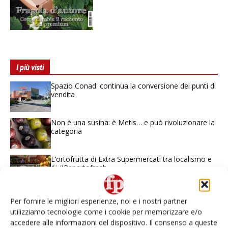
I più visti
Spazio Conad: continua la conversione dei punti di
vendita
Non è una susina: è Metis… e può rivoluzionare la
categoria
L’ortofrutta di Extra Supermercati tra localismo e
Ai #Repartofresh
Andamento prezzi ortofrutta in Italia al 27 luglio
Per fornire le migliori esperienze, noi e i nostri partner
2026
utilizziamo tecnologie come i cookie per memorizzare e/o
accedere alle informazioni del dispositivo. Il consenso a queste